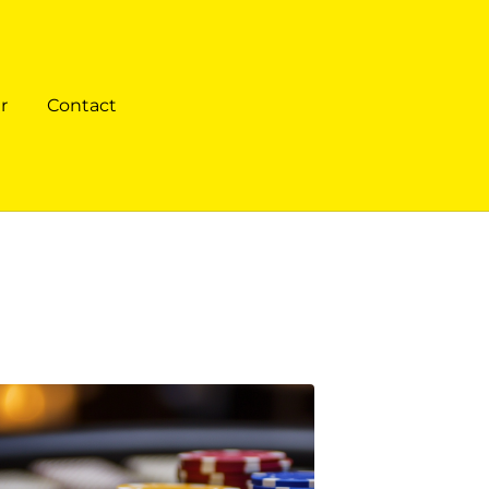
r
Contact