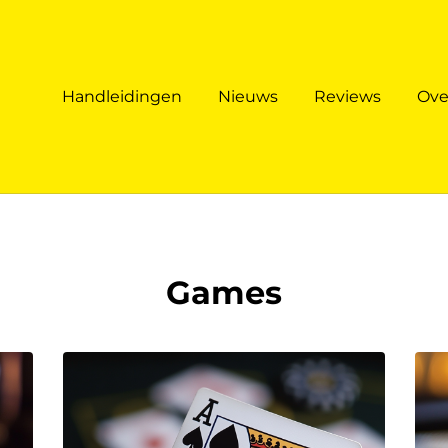
Handleidingen
Nieuws
Reviews
Ove
Games