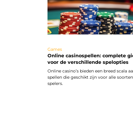
Games
Online casinospellen: complete gi
voor de verschillende spelopties
Online casino’s bieden een breed scala a
spellen die geschikt zijn voor alle soorten
spelers.