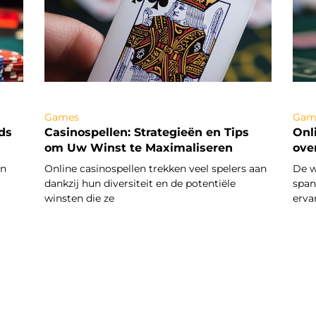
Games
Gam
ds
Casinospellen: Strategieën en Tips
Onl
om Uw Winst te Maximaliseren
ove
an
Online casinospellen trekken veel spelers aan
De w
dankzij hun diversiteit en de potentiële
span
winsten die ze
erva