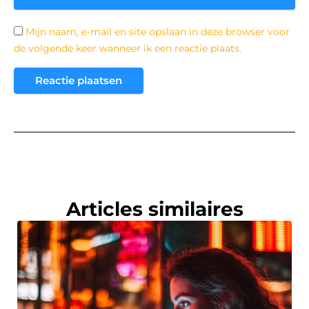
Mijn naam, e-mail en site opslaan in deze browser voor
de volgende keer wanneer ik een reactie plaats.
Articles similaires