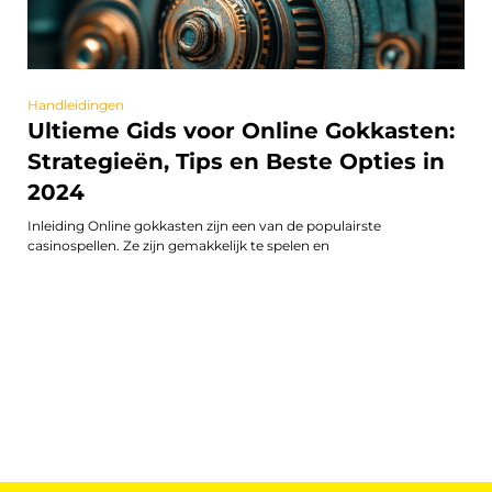
Handleidingen
Ultieme Gids voor Online Gokkasten:
Strategieën, Tips en Beste Opties in
2024
Inleiding Online gokkasten zijn een van de populairste
casinospellen. Ze zijn gemakkelijk te spelen en