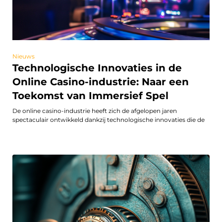
Nieuws
Technologische Innovaties in de
Online Casino-industrie: Naar een
Toekomst van Immersief Spel
De online casino-industrie heeft zich de afgelopen jaren
spectaculair ontwikkeld dankzij technologische innovaties die de