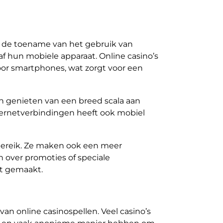
et de toename van het gebruik van
f hun mobiele apparaat. Online casino’s
oor smartphones, wat zorgt voor een
n genieten van een breed scala aan
nternetverbindingen heeft ook mobiel
bereik. Ze maken ook een meer
 over promoties of speciale
t gemaakt.
an online casinospellen. Veel casino’s