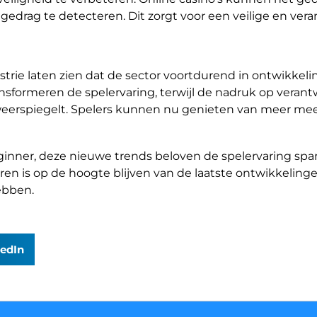
elgedrag te detecteren. Dit zorgt voor een veilige en v
strie laten zien dat de sector voortdurend in ontwikkel
transformeren de spelervaring, terwijl de nadruk op vera
 weerspiegelt. Spelers kunnen nu genieten van meer mees
eginner, deze nieuwe trends beloven de spelervaring sp
eren is op de hoogte blijven van de laatste ontwikkelinge
ebben.
edIn