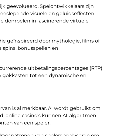
lijk geëvolueerd. Spelontwikkelaars zijn
eeslepende visuele en geluidseffecten.
e dompelen in fascinerende virtuele
ie geïnspireerd door mythologie, films of
s spins, bonusspellen en
ncurrerende uitbetalingspercentages (RTP)
e gokkasten tot een dynamische en
ervan is al merkbaar. AI wordt gebruikt om
d, online casino’s kunnen AI-algoritmen
nten van een speler.
edragspatronen van spelers analyseren om