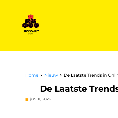
Home
Nieuw
De Laatste Trends in Onl
De Laatste Trend
juni 11, 2026