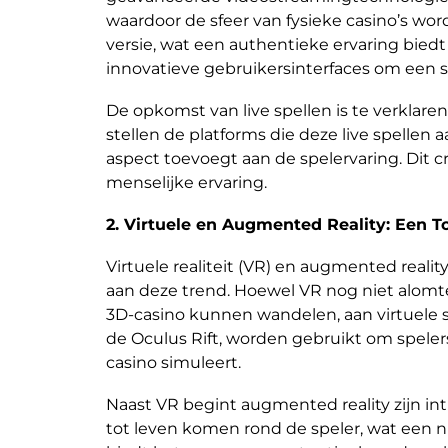
waardoor de sfeer van fysieke casino’s wordt
versie, wat een authentieke ervaring biedt 
innovatieve gebruikersinterfaces om een 
De opkomst van live spellen is te verklar
stellen de platforms die deze live spellen
aspect toevoegt aan de spelervaring. Dit c
menselijke ervaring.
2. Virtuele en Augmented Reality: Een T
Virtuele realiteit (VR) en augmented realit
aan deze trend. Hoewel VR nog niet alomte
3D-casino kunnen wandelen, aan virtuele
de Oculus Rift, worden gebruikt om speler
casino simuleert.
Naast VR begint augmented reality zijn in
tot leven komen rond de speler, wat een n