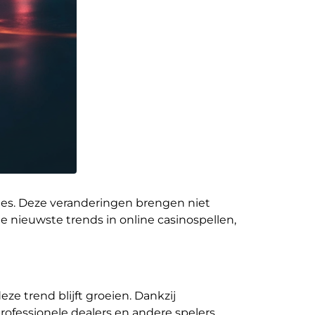
ties. Deze veranderingen brengen niet
e nieuwste trends in online casinospellen,
e trend blijft groeien. Dankzij
essionele dealers en andere spelers,