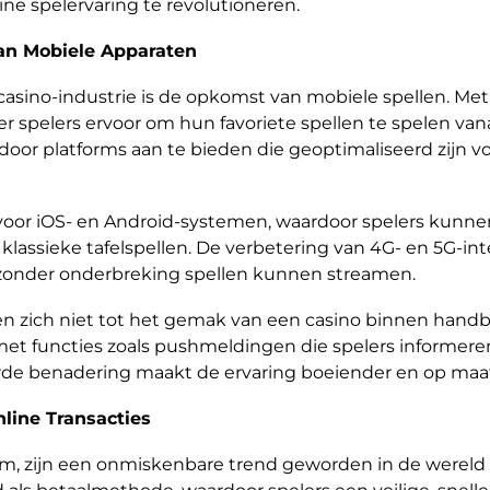
ne spelervaring te revolutioneren.
an Mobiele Apparaten
 casino-industrie is de opkomst van mobiele spellen. M
 spelers ervoor om hun favoriete spellen te spelen vana
door platforms aan te bieden die geoptimaliseerd zijn v
 voor iOS- en Android-systemen, waardoor spelers kunne
 klassieke tafelspellen. De verbetering van 4G- en 5G-i
 zonder onderbreking spellen kunnen streamen.
en zich niet tot het gemak van een casino binnen hand
met functies zoals pushmeldingen die spelers informeren
de benadering maakt de ervaring boeiender en op maa
nline Transacties
um, zijn een onmiskenbare trend geworden in de wereld v