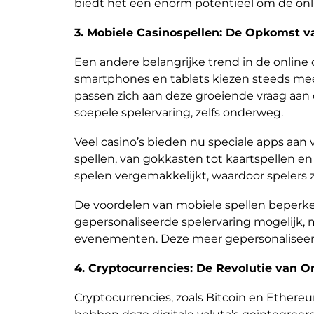
biedt het een enorm potentieel om de onli
3. Mobiele Casinospellen: De Opkomst v
Een andere belangrijke trend in de online
smartphones en tablets kiezen steeds meer
passen zich aan deze groeiende vraag aan 
soepele spelervaring, zelfs onderweg.
Veel casino’s bieden nu speciale apps aan
spellen, van gokkasten tot kaartspellen en
spelen vergemakkelijkt, waardoor spelers
De voordelen van mobiele spellen beperk
gepersonaliseerde spelervaring mogelijk, 
evenementen. Deze meer gepersonaliseer
4. Cryptocurrencies: De Revolutie van O
Cryptocurrencies, zoals Bitcoin en Ethere