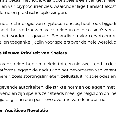
d als betaalmethode, waardoor spelers een veilige, sn
len van cryptocurrencies, waaronder lage transactiekost
derne en praktische oplossingen.
nde technologie van cryptocurrencies, heeft ook bijged
heeft het vertrouwen van spelers in online casino’s vers
 correct worden uitgevoerd. Bovendien maken cryptocurr
llen toegankelijk zijn voor spelers over de hele wereld,
e Nieuwe Prioriteit van Spelers
n van spelers hebben geleid tot een nieuwe trend in de 
latforms leggen de nadruk op het bevorderen van verant
ren, zoals stortingslimieten, zelfuitsluitingsperiodes e
gevende autoriteiten, die strikte normen opleggen met
ovendien zijn spelers zelf steeds meer geneigd om online
jdraagt aan een positieve evolutie van de industrie.
en Auditieve Revolutie