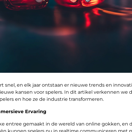
t snel, en elk jaar ontstaan er nieuwe trends en innova
ieuwe kansen voor spelers. In dit artikel verkennen we d
lers en hoe ze de industrie transformeren.
mmersieve Ervaring
e entree gemaakt in de wereld van online gokken, en dez
n kunnen spelers nu in realtime communiceren met prof