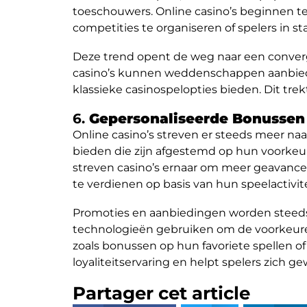
toeschouwers. Online casino’s beginnen t
competities te organiseren of spelers in 
Deze trend opent de weg naar een conver
casino’s kunnen weddenschappen aanbieden 
klassieke casinospelopties bieden. Dit tr
6.
Gepersonaliseerde Bonussen
Online casino’s streven er steeds meer na
bieden die zijn afgestemd op hun voorkeure
streven casino’s ernaar om meer geavancee
te verdienen op basis van hun speelactivite
Promoties en aanbiedingen worden steeds 
technologieën gebruiken om de voorkeuren 
zoals bonussen op hun favoriete spellen o
loyaliteitservaring en helpt spelers zich g
Partager cet article