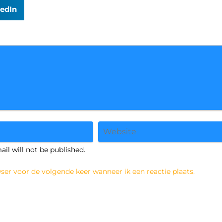
edIn
il will not be published.
ser voor de volgende keer wanneer ik een reactie plaats.