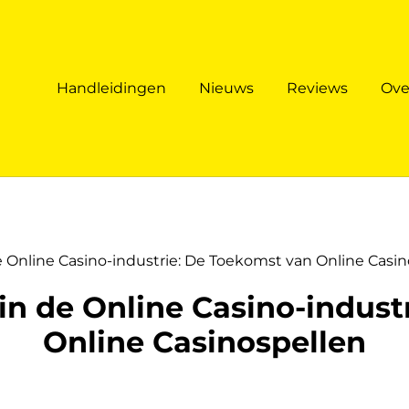
Handleidingen
Nieuws
Reviews
Ove
Online Casino-industrie: De Toekomst van Online Casin
 de Online Casino-indust
Online Casinospellen