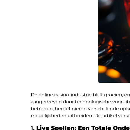
De online casino-industrie blijft groeien
aangedreven door technologische vooruitg
betreden, herdefiniëren verschillende op
mogelijkheden uitbreiden. Dit artikel verk
1.
Live Spellen: Een Totale Ond