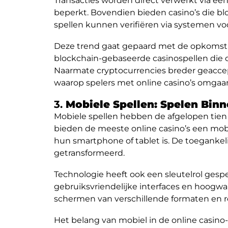
Transacties worden direct verwerkt via een 
beperkt. Bovendien bieden casino’s die bl
spellen kunnen verifiëren via systemen voo
Deze trend gaat gepaard met de opkomst 
blockchain-gebaseerde casinospellen die o
Naarmate cryptocurrencies breder geaccep
waarop spelers met online casino’s omgaan
3.
Mobiele Spellen: Spelen Bin
Mobiele spellen hebben de afgelopen tien j
bieden de meeste online casino’s een mobi
hun smartphone of tablet is. De toegankel
getransformeerd.
Technologie heeft ook een sleutelrol gesp
gebruiksvriendelijke interfaces en hoogwaa
schermen van verschillende formaten en r
Het belang van mobiel in de online casino-i