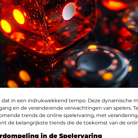
, en dat in een indrukwekkend tempo. Deze dynamische 
ang en de veranderende verwachtingen van spelers. Terw
komende trends de online spelervaring, met veranderin
ent de belangrijkste trends die de toekomst van de onli
erdompeling in de Spelervaring