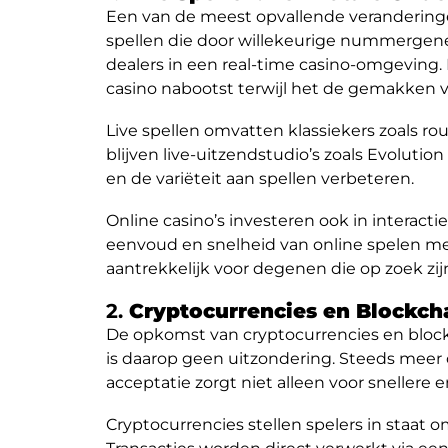
Een van de meest opvallende veranderingen 
spellen die door willekeurige nummergene
dealers in een real-time casino-omgeving.
casino nabootst terwijl het de gemakken v
Live spellen omvatten klassiekers zoals ro
blijven live-uitzendstudio’s zoals Evoluti
en de variëteit aan spellen verbeteren.
Online casino’s investeren ook in interac
eenvoud en snelheid van online spelen met 
aantrekkelijk voor degenen die op zoek zij
2.
Cryptocurrencies en Blockcha
De opkomst van cryptocurrencies en blockc
is daarop geen uitzondering. Steeds meer
acceptatie zorgt niet alleen voor snellere 
Cryptocurrencies stellen spelers in staat 