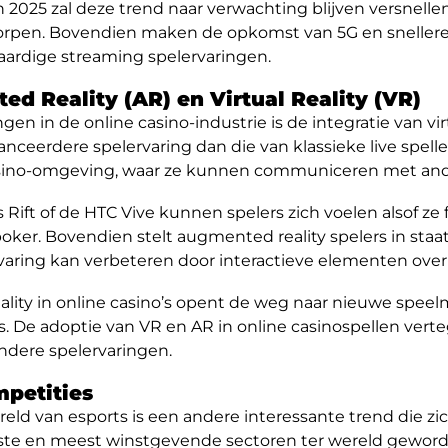
2025 zal deze trend naar verwachting blijven versnellen
worpen. Bovendien maken de opkomst van 5G en snellere 
aardige streaming spelervaringen.
ed Reality (AR) en Virtual Reality (VR)
 in de online casino-industrie is de integratie van virt
eerdere spelervaring dan die van klassieke live spellen.
asino-omgeving, waar ze kunnen communiceren met ande
 Rift of de HTC Vive kunnen spelers zich voelen alsof ze f
f poker. Bovendien stelt augmented reality spelers in st
varing kan verbeteren door interactieve elementen over
ality in online casino’s opent de weg naar nieuwe speel
. De adoptie van VR en AR in online casinospellen ver
ndere spelervaringen.
mpetities
eld van esports is een andere interessante trend die zich
irste en meest winstgevende sectoren ter wereld gewor