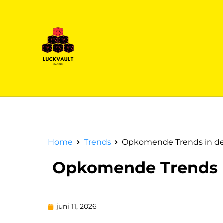
Home
Trends
Opkomende Trends in de 
Opkomende Trends in
juni 11, 2026