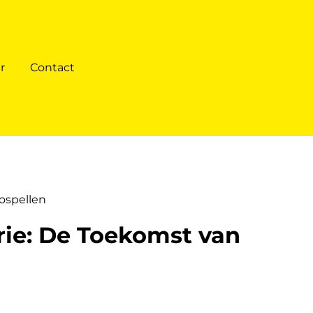
r
Contact
ospellen
rie: De Toekomst van