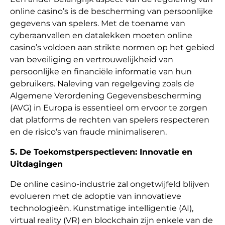
online casino’s is de bescherming van persoonlijke
gegevens van spelers. Met de toename van
cyberaanvallen en datalekken moeten online
casino’s voldoen aan strikte normen op het gebied
van beveiliging en vertrouwelijkheid van
persoonlijke en financiële informatie van hun
gebruikers. Naleving van regelgeving zoals de
Algemene Verordening Gegevensbescherming
(AVG) in Europa is essentieel om ervoor te zorgen
dat platforms de rechten van spelers respecteren
en de risico’s van fraude minimaliseren.
5. De Toekomstperspectieven: Innovatie en
Uitdagingen
De online casino-industrie zal ongetwijfeld blijven
evolueren met de adoptie van innovatieve
technologieën. Kunstmatige intelligentie (AI),
virtual reality (VR) en blockchain zijn enkele van de