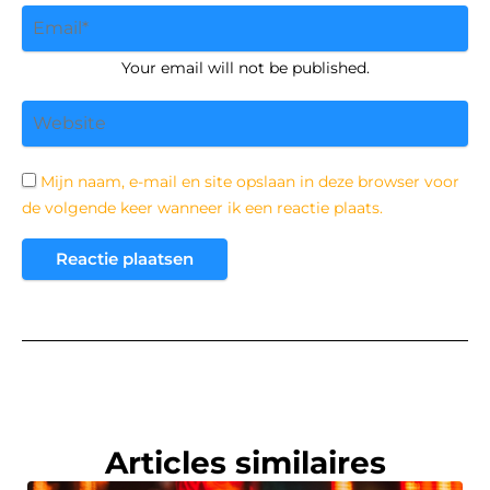
Your email will not be published.
Mijn naam, e-mail en site opslaan in deze browser voor
de volgende keer wanneer ik een reactie plaats.
Articles similaires