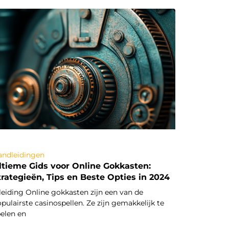
andleidingen
ltieme Gids voor Online Gokkasten:
trategieën, Tips en Beste Opties in 2024
leiding Online gokkasten zijn een van de
pulairste casinospellen. Ze zijn gemakkelijk te
elen en