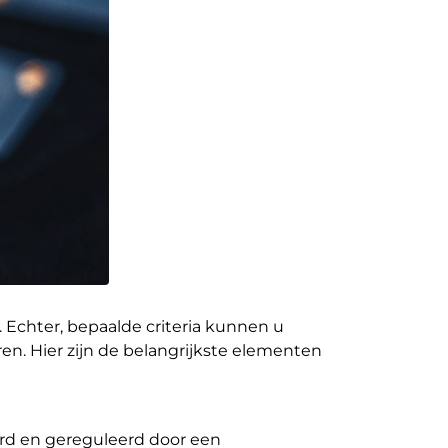
. Echter, bepaalde criteria kunnen u
. Hier zijn de belangrijkste elementen
eerd en gereguleerd door een