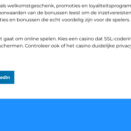
 als welkomstgeschenk, promoties en loyaliteitsprogram
oorwaarden van de bonussen leest om de inzetvereisten
es en bonussen die echt voordelig zijn voor de spelers.
 het gaat om online spelen. Kies een casino dat SSL-cod
eschermen. Controleer ook of het casino duidelijke priv
edIn