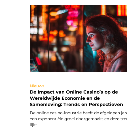
Nieuws
De Impact van Online Casino’s op de
Wereldwijde Economie en de
Samenleving: Trends en Perspectieven
De online casino-industrie heeft de afgelopen jar
een exponentiële groei doorgemaakt en deze tr
lijkt