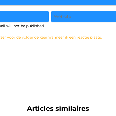
il will not be published.
ser voor de volgende keer wanneer ik een reactie plaats.
Articles similaires