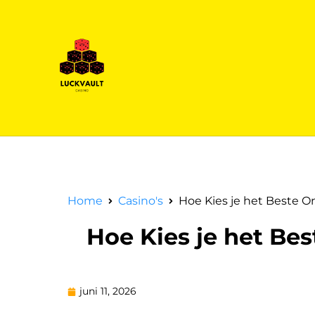
Home
Casino's
Hoe Kies je het Beste O
Hoe Kies je het Bes
juni 11, 2026