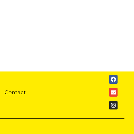
Contact