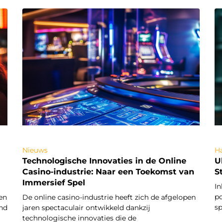
Nieuws
H
Technologische Innovaties in de Online
U
Casino-industrie: Naar een Toekomst van
S
Immersief Spel
In
po
en
De online casino-industrie heeft zich de afgelopen
sp
end
jaren spectaculair ontwikkeld dankzij
technologische innovaties die de