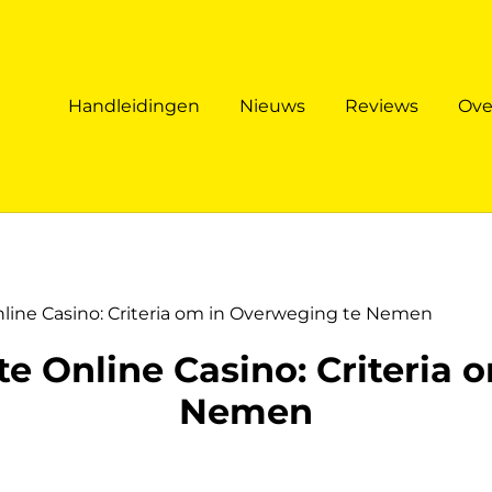
Handleidingen
Nieuws
Reviews
Ove
nline Casino: Criteria om in Overweging te Nemen
te Online Casino: Criteria
Nemen