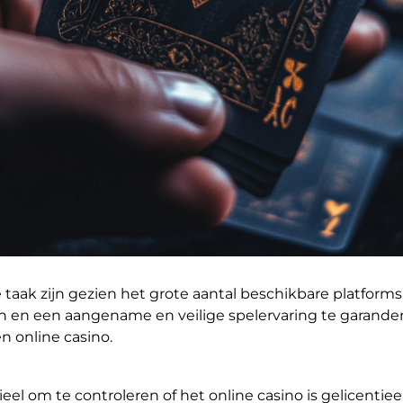
 taak zijn gezien het grote aantal beschikbare platforms
n een aangename en veilige spelervaring te garanderen
n online casino.
ieel om te controleren of het online casino is gelicenti