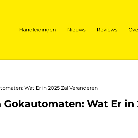
Handleidingen
Nieuws
Reviews
Ove
tomaten: Wat Er in 2025 Zal Veranderen
n Gokautomaten: Wat Er in