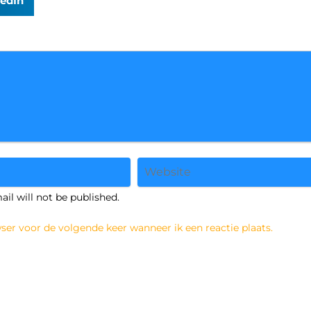
edIn
il will not be published.
ser voor de volgende keer wanneer ik een reactie plaats.