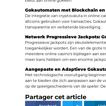
biedt aan online gokken.
Gokautomaten met Blockchain en 
De integratie van cryptovaluta in online c
altcoins gebruiken voor transacties. Goka
transparantie en verbeterde beveiliging.
Netwerk Progressieve Jackpots: G
Progressieve jackpots zijn sleutelelement
toegankelijker worden. Een van de grote t
meerdere online casino’s bijdragen aan e
meer kans hebben om een enorme jackpot t
Aangepaste en Adaptieve Gokau
Met technologische vooruitgang beginnen
aan te bieden die zich aanpassen aan de v
op de speelgeschiedenis van de speler. De
Partager cet article