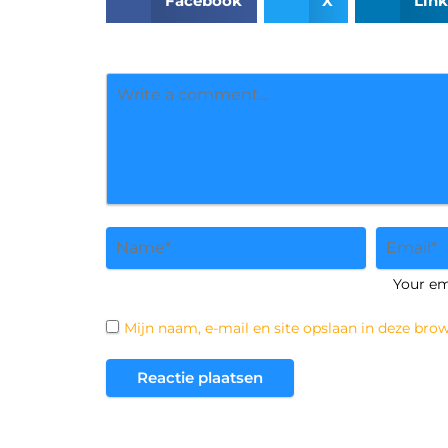
Facebook
X
Link
Your ema
Mijn naam, e-mail en site opslaan in deze brow