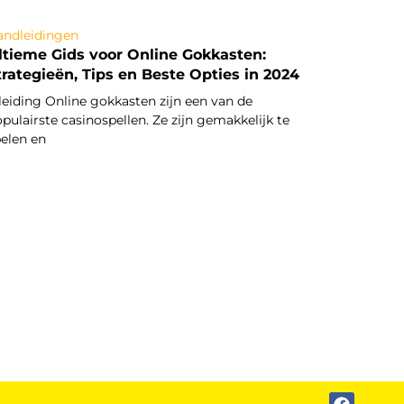
andleidingen
ltieme Gids voor Online Gokkasten:
trategieën, Tips en Beste Opties in 2024
leiding Online gokkasten zijn een van de
pulairste casinospellen. Ze zijn gemakkelijk te
elen en