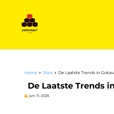
Home
Slots
De Laatste Trends in Gokau
De Laatste Trends i
juni 11, 2026