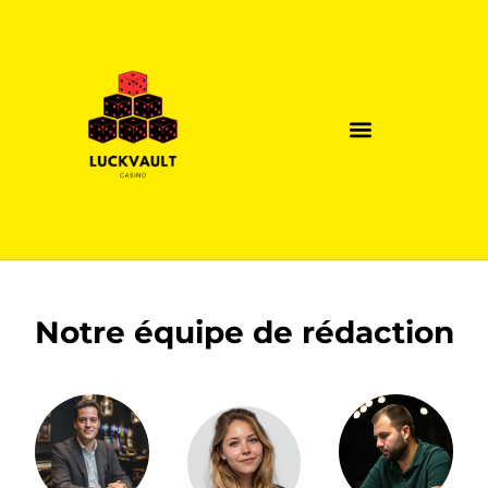
Notre équipe de rédaction