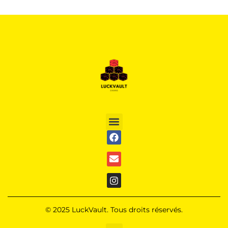
© 2025 LuckVault. Tous droits réservés.